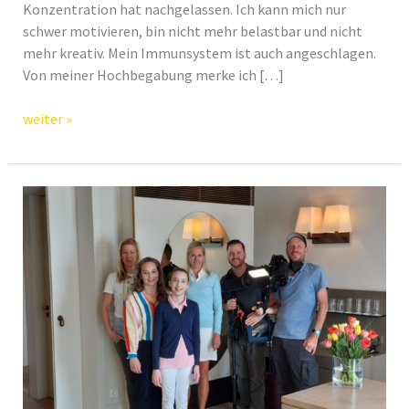
Konzentration hat nachgelassen. Ich kann mich nur
schwer motivieren, bin nicht mehr belastbar und nicht
mehr kreativ. Mein Immunsystem ist auch angeschlagen.
Von meiner Hochbegabung merke ich […]
AIRNERGY+
weiter »
Mehr
Energie
für
Hochbegabte?