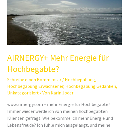
AIRNERGY+ Mehr Energie für
Hochbegabte?
Schreibe einen Kommentar
/
Hochbegabung
,
Hochbegabung Erwachsener
,
Hochbegabung Gedanken
,
Unkategorisiert
/ Von
Karin Joder
www.airnergy.com – mehr Energie für Hochbegabte?
Immer wieder werde ich von meinen hochbegabten
Klienten gefragt: Wie bekomme ich mehr Energie und
Lebensfreude? Ich fühle mich ausgelaugt, und meine