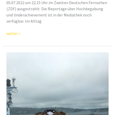
05.07.2022 um 22.15 Uhr im Zweiten Deutschen Fernsehen
(ZDF) ausgestrahlt. Die Reportage über Hochbegabung
und Underachievement ist in der Mediathek noch
verfügbar. Im Alltag
Hochbegabte
weiter »
Underachiever
im
Alltag
–
37-
Grad-
Reportage
über
Hochbegabung
und
Underachievement