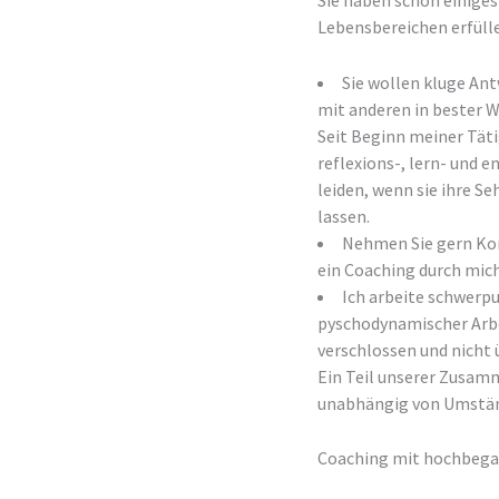
Sie haben schon einiges
Lebensbereichen erfüll
Sie wollen kluge An
mit anderen in bester W
Seit Beginn meiner Täti
reflexions-, lern- und 
leiden, wenn sie ihre 
lassen.
Nehmen Sie gern Kon
ein Coaching durch mich
Ich arbeite schwerp
pyschodynamischer Arbe
verschlossen und nicht 
Ein Teil unserer Zusamm
unabhängig von Umständ
Coaching mit hochbeg