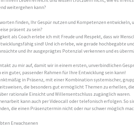
 in Ihrem Leben erreicht und wissen trotzdem nicht, wie es in en
end weitergehen kann?
tworten finden, Ihr Gespür nutzen und Kompetenzen entwickeln
eise präsent zu sein?
gkeit als Coach erlebe ich mit Freude und Respekt, dass wir Mens
entwicklungsfähig sind! Und ich erlebe, wie gerade hochbegabte un
Sehnsüchte und ihr ausgeprägtes Potenzial verkennen und es übe
takt zu mir auf, damit wir in einem ersten, unverbindlichen Gesp
 ein guter, passender Rahmen für Ihre Entwicklung sein kann!
unktmäßig in Präsenz, mit einer Kombination systemischer, grup
itsweisen, die besonders gut ermöglicht Themen zu erhellen, die
über rationale Einsicht und Willensentschluss zugänglich waren.
enarbeit kann auch per Videocall oder telefonisch erfolgen. So s
en, die einen Präsenztermin nicht oder nur schwer möglich mac
abten Erwachsenen