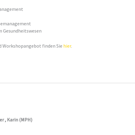
smanagement
angemanagement
im Gesundheitswesen
nd Workshopangebot finden Sie
hier
.
der , Karin (MPH)