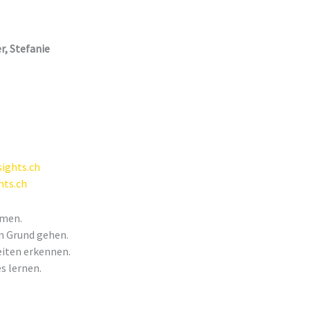
r, Stefanie
sights.ch
hts.ch
hmen.
n Grund gehen.
iten erkennen.
s lernen.