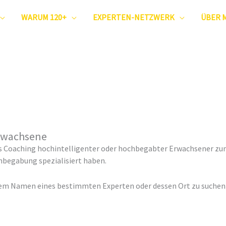
WARUM 120+
EXPERTEN-NETZWERK
ÜBER 
rwachsene
f das Coaching hochintelligenter oder hochbegabter Erwachsener 
hbegabung spezialisiert haben.
dem Namen eines bestimmten Experten oder dessen Ort zu suchen o