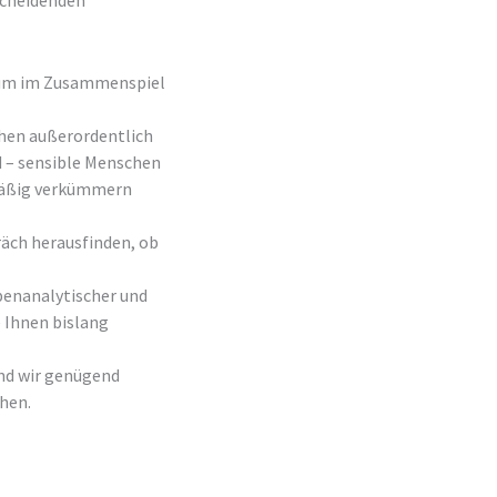
tscheidenden
, um im Zusammenspiel
chen außerordentlich
d – sensible Menschen
rmäßig verkümmern
räch herausfinden, ob
penanalytischer und
 Ihnen bislang
ind wir genügend
hen.